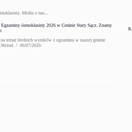
moklasisty
,
Media o nas...
zaminy ósmoklasisty 2026 w Gminie Stary Sącz. Znamy
K
h
ł na temat średnich wyników z egzaminu w naszej gminie
 Obrzud
06/07/2026