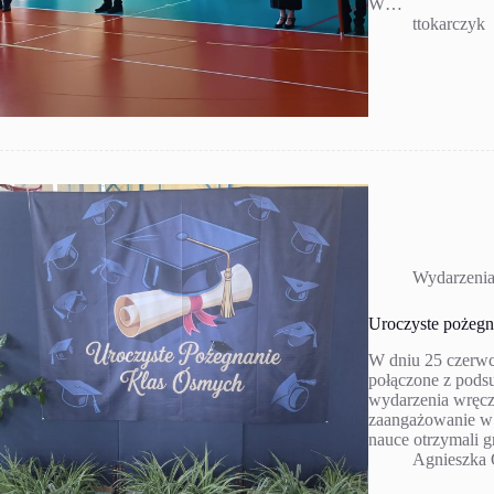
W…
ttokarczyk
Wydarzeni
Uroczyste pożegn
W dniu 25 czerwc
połączone z pod
wydarzenia wręcz
zaangażowanie w 
nauce otrzymali g
Agnieszka