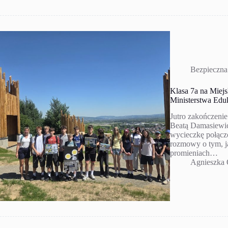
Bezpieczna
Klasa 7a na Miejs
Ministerstwa Edu
Jutro zakończenie
Beatą Damasiewic
wycieczkę połącz
rozmowy o tym, j
promieniach…
Agnieszka