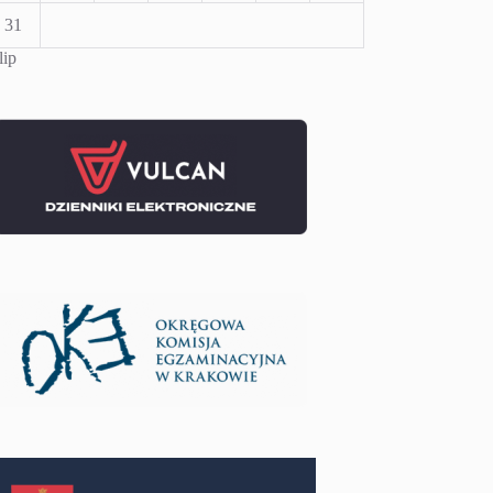
31
lip