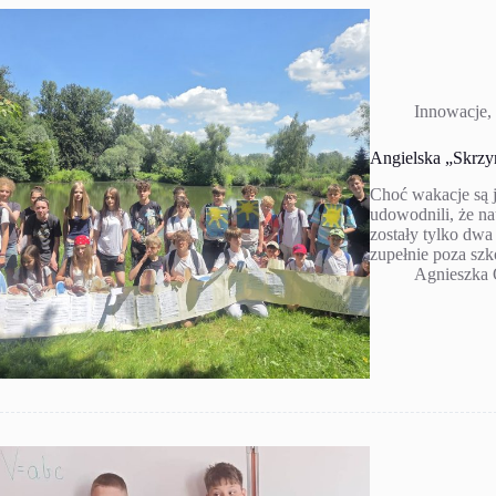
Innowacje
,
Angielska „Skrzy
Choć wakacje są j
udowodnili, że n
zostały tylko dwa
zupełnie poza s
Agnieszka