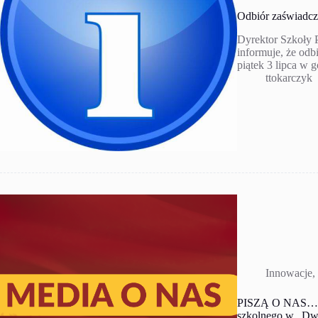
Odbiór zaświadcz
Dyrektor Szkoły 
informuje, że odb
piątek 3 lipca w 
ttokarczyk
Innowacje
,
PISZĄ O NAS… An
szkolnego w „Dw