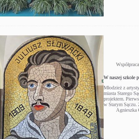
Współpraca
W naszej szkole 
Młodzież z artyst
miasta Starego Są
projektem. Pierws
w Starym Sączu. 
Agnieszka