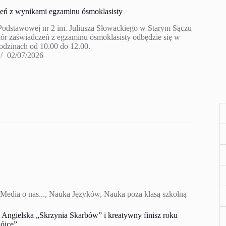
eń z wynikami egzaminu ósmoklasisty
Podstawowej nr 2 im. Juliusza Słowackiego w Starym Sączu
iór zaświadczeń z egzaminu ósmoklasisty odbędzie się w
godzinach od 10.00 do 12.00.
02/07/2026
Media o nas...
,
Nauka Języków
,
Nauka poza klasą szkolną
gielska „Skrzynia Skarbów” i kreatywny finisz roku
ójce”