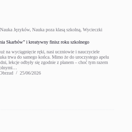
Nauka Języków
,
Nauka poza klasą szkolną
,
Wycieczki
nia Skarbów” i kreatywny finisz roku szkolnego
uż na wyciągnięcie ręki, nasi uczniowie i nauczyciele
auka trwa do samego końca. Mimo że do uroczystego apelu
 dni, lekcje odbyły się zgodnie z planem – choć tym razem
zkolnymi…
 Obrzud
25/06/2026