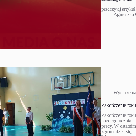
przeczytaj artykuł
Agnieszka
Wydarzeni
Zakończenie roku
Zakończenie roku
każdego ucznia – 
pracy. W ostatnim
zgromadziła się, 