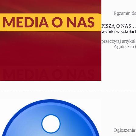
Egzamin ós
PISZĄ O NAS… Eg
wyniki w szkołac
przeczytaj artyku
Agnieszka
Ogłoszenia