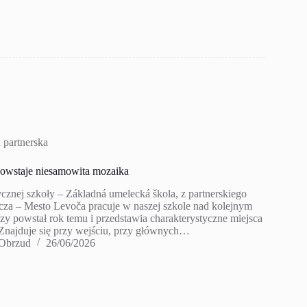
 partnerska
powstaje niesamowita mozaika
ycznej szkoły – Základná umelecká škola, z partnerskiego
cza – Mesto Levoča pracuje w naszej szkole nad kolejnym
zy powstał rok temu i przedstawia charakterystyczne miejsca
Znajduje się przy wejściu, przy głównych…
 Obrzud
26/06/2026