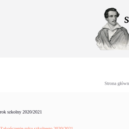
Przejdź
do
treści
Strona główn
rok szkolny 2020/2021
Zakończenie roku szkolnego 2020/2021