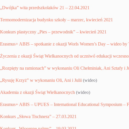
„Dwójka” wita przedszkolaków 21 – 22.04.2021
Termomodernizacja budynku szkoły – marzec, kwiecień 2021
Konkurs plastyczny „Pies – przewodnik” – kwiecień 2021
Erasmus+ ABIS – spotkanie z okazji Worls Women’s Day – wideo by 
Życzenia z okazji Świąt Wielkanocnych od uczniwó edukacji wczesno
„Rozpięty na ramionach” w wykonaniu Oli Chełminiak, Ani Sztafy i Ju
„Rysuję Krzyż” w wykonaniu Oli, Ani i Julii
(wideo)
Akademia z okazji Świąt Wielkanocnych
(wideo)
Erasmus+ ABIS – UPUES – International Educational Symposium – Fro
Konkurs „Słowa Tischnera” – 27.03.2021
Konkurs „Wiosenne palmy” – 19.03.2021