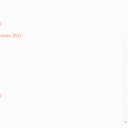
1
zerwiec 2021
1
« 