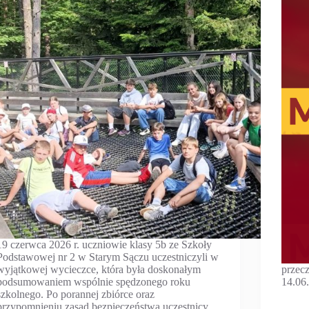
19 czerwca 2026 r. uczniowie klasy 5b ze Szkoły
Podstawowej nr 2 w Starym Sączu uczestniczyli w
wyjątkowej wycieczce, która była doskonałym
przecz
podsumowaniem wspólnie spędzonego roku
14.06
szkolnego. Po porannej zbiórce oraz
przypomnieniu zasad bezpieczeństwa uczestnicy