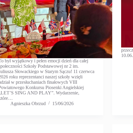
przecz
10.06
To był wyjątkowy i pełen emocji dzień dla całej
społeczności Szkoły Podstawowej nr 2 im.
Juliusza Słowackiego w Starym Sączu! 11 czerwca
2026 roku reprezentanci naszej szkoły wzięli
udział w przesłuchaniach finałowych VIII
Powiatowego Konkursu Piosenki Angielskiej
„LET’S SING AND PLAY”. Wydarzenie,
które…
Agnieszka Obrzud
15/06/2026