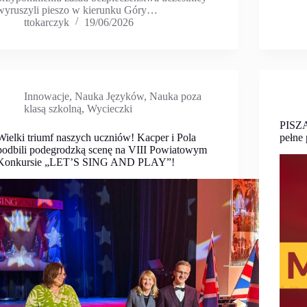
wyruszyli pieszo w kierunku Góry…
ttokarczyk
19/06/2026
Innowacje
,
Nauka Języków
,
Nauka poza
klasą szkolną
,
Wycieczki
PISZĄ
Wielki triumf naszych uczniów! Kacper i Pola
pełne
podbili podegrodzką scenę na VIII Powiatowym
Konkursie „LET’S SING AND PLAY”!