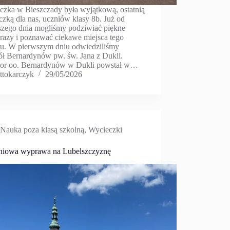
czka w Bieszczady była wyjątkową, ostatnią
zką dla nas, uczniów klasy 8b. Już od
szego dnia mogliśmy podziwiać piękne
brazy i poznawać ciekawe miejsca tego
nu. W pierwszym dniu odwiedziliśmy
ół Bernardynów pw. św. Jana z Dukli.
tor oo. Bernardynów w Dukli powstał w…
ttokarczyk
29/05/2026
Nauka poza klasą szkolną
,
Wycieczki
niowa wyprawa na Lubelszczyznę