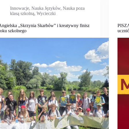
Innowacje
,
Nauka Języków
,
Nauka poza
klasą szkolną
,
Wycieczki
Angielska „Skrzynia Skarbów” i kreatywny finisz
PISZĄ
roku szkolnego
uczni