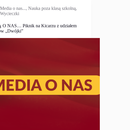
Media o nas...
,
Nauka poza klasą szkolną
,
Wycieczki
 O NAS… Piknik na Kicarzu z udziałem
ów „Dwójki”