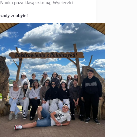
Nauka poza klasą szkolną
,
Wycieczki
czady zdobyte!