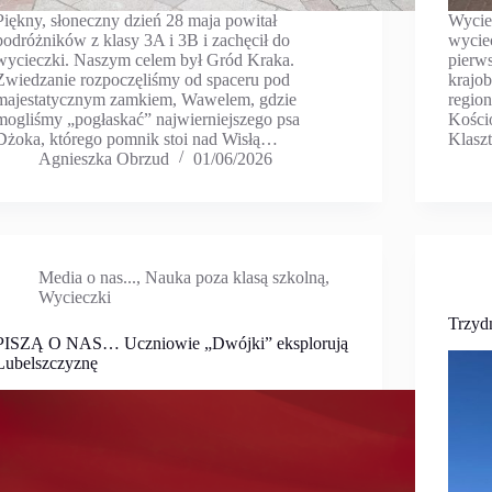
Piękny, słoneczny dzień 28 maja powitał
Wycie
podróżników z klasy 3A i 3B i zachęcił do
wyciec
wycieczki. Naszym celem był Gród Kraka.
pierw
Zwiedzanie rozpoczęliśmy od spaceru pod
krajo
majestatycznym zamkiem, Wawelem, gdzie
regio
mogliśmy „pogłaskać” najwierniejszego psa
Kości
Dżoka, którego pomnik stoi nad Wisłą…
Klasz
Agnieszka Obrzud
01/06/2026
Media o nas...
,
Nauka poza klasą szkolną
,
Wycieczki
Trzyd
PISZĄ O NAS… Uczniowie „Dwójki” eksplorują
Lubelszczyznę