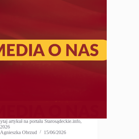
ytaj artykuł na portalu Starosądeckie.info,
.2026
Agnieszka Obrzud
15/06/2026