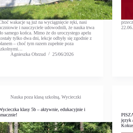
Choć wakacje są już na wyciągnięcie ręki, nasi
przecz
uczniowie i nauczyciele udowodnili, że nauka trwa
22.06
do samego końca. Mimo że do uroczystego apelu
zostały tylko dwa dni, lekcje odbyły się zgodnie z
planem – choć tym razem zupełnie poza
szkolnymi…
Agnieszka Obrzud
25/06/2026
Nauka poza klasą szkolną
,
Wycieczki
Wycieczka klasy 5b – aktywnie, edukacyjnie i
smacznie!
PISZĄ
język
Kokus