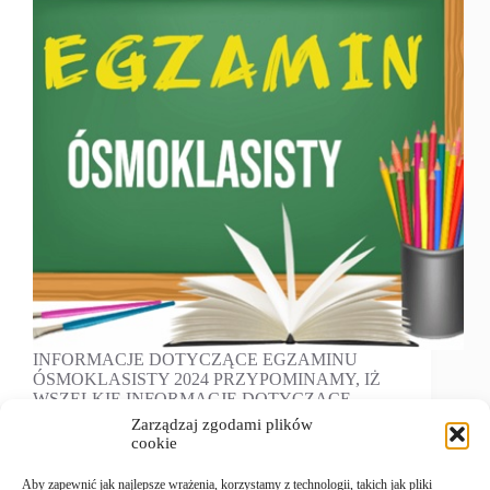
INFORMACJE DOTYCZĄCE EGZAMINU
ÓSMOKLASISTY 2024 PRZYPOMINAMY, IŻ
WSZELKIE INFORMACJE DOTYCZĄCE
EGZAMINU ÓSMOKLASISTY
Zarządzaj zgodami plików
ZAMIESZCZONE SĄ NA STRONACH :
cookie
www.oke.krakow.pl oraz cke.gov.pl
Agnieszka Obrzud
13/05/2024
Aby zapewnić jak najlepsze wrażenia, korzystamy z technologii, takich jak pliki