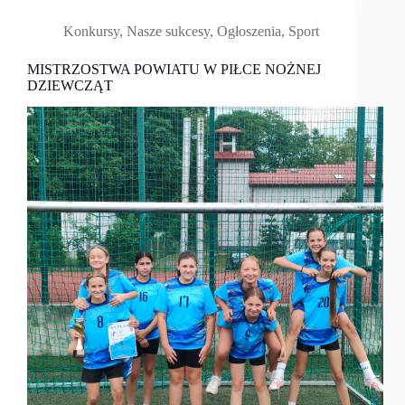
Konkursy
,
Nasze sukcesy
,
Ogłoszenia
,
Sport
MISTRZOSTWA POWIATU W PIŁCE NOŻNEJ
DZIEWCZĄT