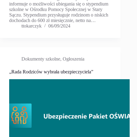
informuje o możliwości ubiegania się o stypendium
szkolne w Ośrodku Pomocy Społecznej w Stary
Sączu. Stypendium przysługuje rodzinom o niskich
dochodach do 600 zł miesięcznie, netto na…
ttokarczyk
06/09/2024
Dokumenty szkolne
,
Ogłoszenia
„Rada Rodziców wybrała ubezpieczyciela”