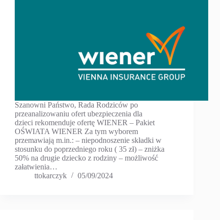
Szanowni Państwo, Rada Rodziców po
przeanalizowaniu ofert ubezpieczenia dla
dzieci rekomenduje ofertę WIENER – Pakiet
OŚWIATA WIENER Za tym wyborem
przemawiają m.in.: – niepodnoszenie składki w
stosunku do poprzedniego roku ( 35 zł) – zniżka
50% na drugie dziecko z rodziny – możliwość
załatwienia…
ttokarczyk
05/09/2024