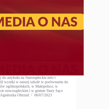
j do artykułu na Starosądeckie.info i
dź wyniki w naszej szkole w porównaniu do
ów ogólnopolskich, w Małopolsce, w
cie nowosądeckim i w gminie Stary Sącz
Agnieszka Obrzud
06/07/2023