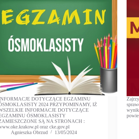
INFORMACJE DOTYCZĄCE EGZAMINU
Zajrzy
ÓSMOKLASISTY 2024 PRZYPOMINAMY, IŻ
spraw
WSZELKIE INFORMACJE DOTYCZĄCE
wynik
EGZAMINU ÓSMOKLASISTY
powie
ZAMIESZCZONE SĄ NA STRONACH :
www.oke.krakow.pl oraz cke.gov.pl
Agnieszka Obrzud
13/05/2024