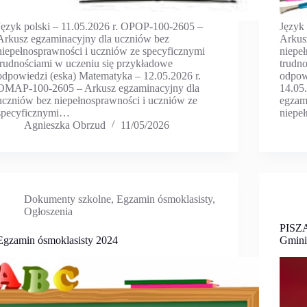
Język polski – 11.05.2026 r. OPOP-100-2605 –
Język
Arkusz egzaminacyjny dla uczniów bez
Arkus
niepełnosprawności i uczniów ze specyficznymi
niepe
trudnościami w uczeniu się przykładowe
trudn
odpowiedzi (eska) Matematyka – 12.05.2026 r.
odpow
OMAP-100-2605 – Arkusz egzaminacyjny dla
14.05
uczniów bez niepełnosprawności i uczniów ze
egzam
specyficznymi…
niepe
Agnieszka Obrzud
11/05/2026
Dokumenty szkolne
,
Egzamin ósmoklasisty
,
Ogłoszenia
PISZĄ
Egzamin ósmoklasisty 2024
Gmini