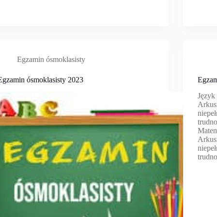
Egzamin ósmoklasisty
Egzamin ósmoklasisty 2023
Egzam
Język
Arkus
niepe
trudno
Matem
Arkus
niepe
trudn