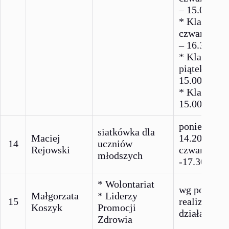
– 15.00
* Klasa 7
czwartek 1
– 16.30
* Klasa 5-6
piątek 13.2
15.00
* Klasa 7 p
15.00 – 16.
poniedziałe
siatkówka dla
Maciej
14.20 -15. 
14
uczniów
Rejowski
czwartek 16
młodszych
-17.30
* Wolontariat
wg potrzeb 
Małgorzata
* Liderzy
15
realizacji
Koszyk
Promocji
działań
Zdrowia