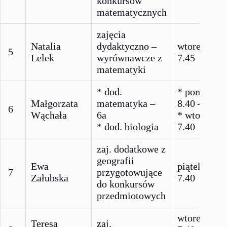
konkursów
matematycznych
zajęcia
Natalia
dydaktyczno –
wtorek 7.00
5
Lelek
wyrównawcze z
7.45
matematyki
* dod.
* poniedzia
Małgorzata
matematyka –
8.40 – 9.25
6
Wąchała
6a
* wtorek 7.
* dod. biologia
7.40
zaj. dodatkowe z
geografii
Ewa
piątek 7.00 
7
przygotowujące
Załubska
7.40
do konkursów
przedmiotowych
wtorek 7.00
Teresa
zaj.