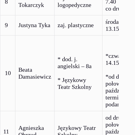
8
7.40
Tokarczyk
logopedyczne
co drugi ty
środa 12.30
9
Justyna Tyka
zaj. plastyczne
13.15
*czwartek
* dod. j.
14.15 – 15.
angielski – 8a
Beata
10
Damasiewicz
*od drugiej
* Językowy
połowy
Teatr Szkolny
październik
termin zost
podany
od drugiej
połowy
Agnieszka
Językowy Teatr
11
październik
Obrzud
Szkolny