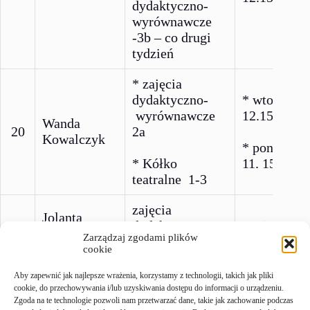
dydaktyczno-
wyrównawcze
-3b – co drugi
tydzień
* zajęcia
dydaktyczno-
* wtorek 11
wyrównawcze
12.15
Wanda
20
2a
Kowalczyk
* poniedzia
* Kółko
11. 15 – 12.
teatralne 1-3
zajęcia
Jolanta
dydaktyczno-
poniedziałe
21
Korona –
Zarządzaj zgodami plików
wyrównawcze
30 – 12.15
Olchawa
cookie
2b
Aby zapewnić jak najlepsze wrażenia, korzystamy z technologii, takich jak pliki
zajęcia
poniedział
cookie, do przechowywania i/lub uzyskiwania dostępu do informacji o urządzeniu.
Zgoda na te technologie pozwoli nam przetwarzać dane, takie jak zachowanie podczas
rozwijające
11.30 – 12.