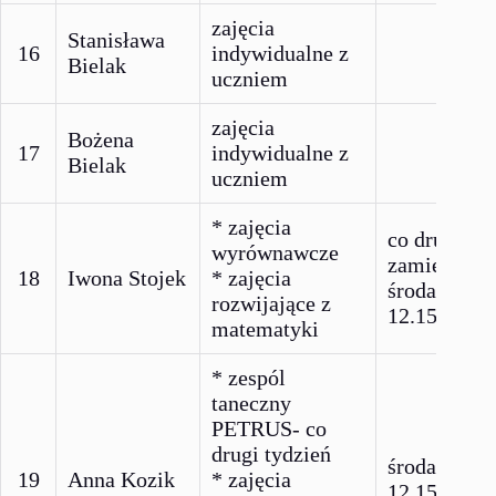
zajęcia
Stanisława
16
indywidualne z
Bielak
uczniem
zajęcia
Bożena
17
indywidualne z
Bielak
uczniem
* zajęcia
co drugi ty
wyrównawcze
zamiennie 
18
Iwona Stojek
* zajęcia
środa 11.30
rozwijające z
12.15
matematyki
* zespól
taneczny
PETRUS- co
drugi tydzień
środa 11.30
19
Anna Kozik
* zajęcia
12.15