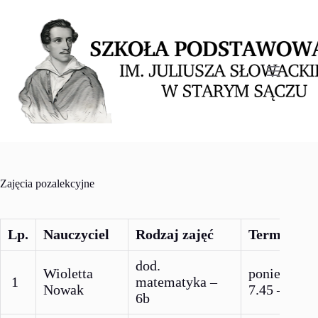
Przejdź
do
treści
Zajęcia pozalekcyjne
Lp.
Nauczyciel
Rodzaj zajęć
Termin zaj
dod.
Wioletta
poniedziałe
1
matematyka –
Nowak
7.45 – 8.30
6b