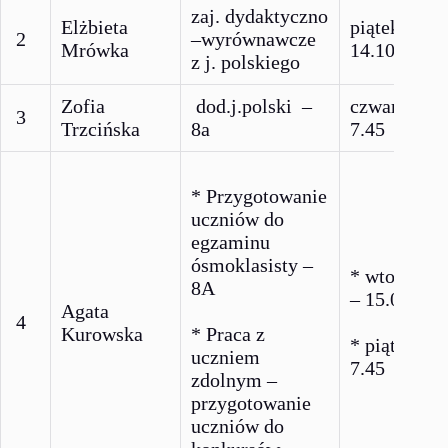
zaj. dydaktyczno
Elżbieta
piątek 13.2
2
–wyrównawcze
Mrówka
14.10
z j. polskiego
Zofia
dod.j.polski –
czwartek 7.
3
Trzcińska
8a
7.45
* Przygotowanie
uczniów do
egzaminu
ósmoklasisty –
* wtorek 1
8A
– 15.00
Agata
4
Kurowska
* Praca z
* piątek 7.
uczniem
7.45
zdolnym –
przygotowanie
uczniów do