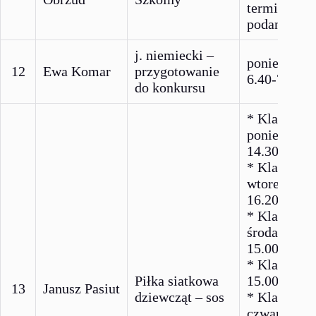
termin zost
podany
j. niemiecki –
poniedział
12
Ewa Komar
przygotowanie
6.40-7.40
do konkursu
* Klasy 7-8
poniedziałe
14.30 – 16.
* Klasy 5-6
wtorek 14.2
16.20
* Klasy 4-5
środa 13.20
15.00
* Klasy 7 ś
Piłka siatkowa
15.00 – 16.
13
Janusz Pasiut
dziewcząt – sos
* Klasa 5-6
czwartek 1