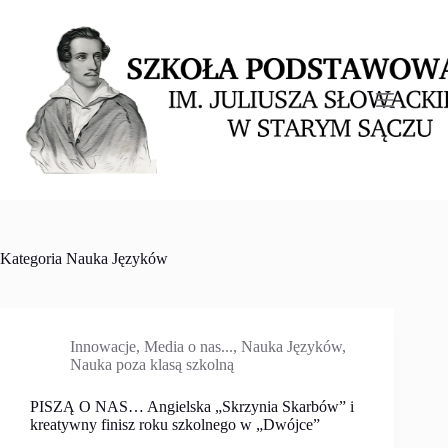
Przejdź
do
treści
Kategoria
Nauka Języków
Innowacje
,
Media o nas...
,
Nauka Języków
,
Nauka poza klasą szkolną
PISZĄ O NAS… Angielska „Skrzynia Skarbów” i
kreatywny finisz roku szkolnego w „Dwójce”