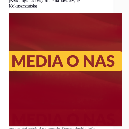
język angielski wędrując na Jaworzynę
Kokuszczańską
przeczytaj artykuł na portalu Starosądeckie.info,