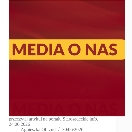
przeczytaj artykuł na portalu Starosądeckie.info,
24.06.2026
Agnieszka Obrzud
30/06/2026