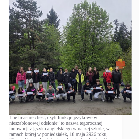
The treasure chest, czyli funkcje językowe w
nieszablonowej odsłonie” to nazwa tegorocznej
innowacji z języka angielskiego w naszej szkole, w
ramach której w poniedziałek, 18 maja 2926 roku,