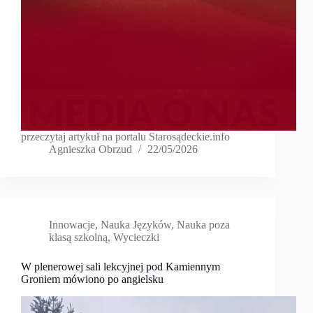
przeczytaj artykuł na portalu Starosądeckie.info
Agnieszka Obrzud
22/05/2026
Innowacje
,
Nauka Języków
,
Nauka poza
klasą szkolną
,
Wycieczki
W plenerowej sali lekcyjnej pod Kamiennym
Groniem mówiono po angielsku