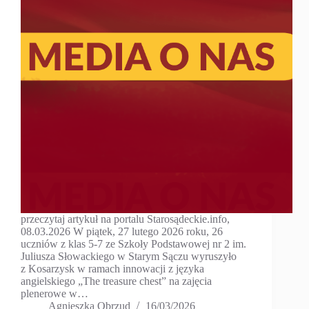
przeczytaj artykuł na portalu Starosądeckie.info,
08.03.2026 W piątek, 27 lutego 2026 roku, 26
uczniów z klas 5-7 ze Szkoły Podstawowej nr 2 im.
Juliusza Słowackiego w Starym Sączu wyruszyło
z Kosarzysk w ramach innowacji z języka
angielskiego „The treasure chest” na zajęcia
plenerowe w…
Agnieszka Obrzud
16/03/2026