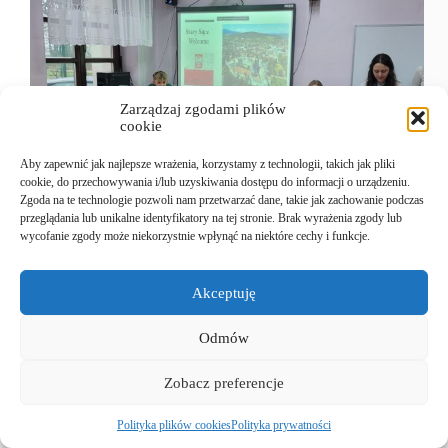
Zarządzaj zgodami plików
cookie
Aby zapewnić jak najlepsze wrażenia, korzystamy z technologii, takich jak pliki
cookie, do przechowywania i/lub uzyskiwania dostępu do informacji o urządzeniu.
Zgoda na te technologie pozwoli nam przetwarzać dane, takie jak zachowanie podczas
przeglądania lub unikalne identyfikatory na tej stronie. Brak wyrażenia zgody lub
wycofanie zgody może niekorzystnie wpłynąć na niektóre cechy i funkcje.
Akceptuję
Odmów
17 listopada Stary Sącz stał się gościnną areną
wymiany kulturalnej, przyjmując grupę uczniów i
nauczycieli z zaprzyjaźnionej szkoły Scoala
Zobacz preferencje
Profesionala Tarlisua z Rumunii. Grupa 11 uczniów
i 7 nauczycieli odbywała w naszej szkole mobilność
Polityka plików cookies
Polityka prywatności
uczniowską i obserwacje lekcji w ramach…
Agnieszka Obrzud
08/12/2025