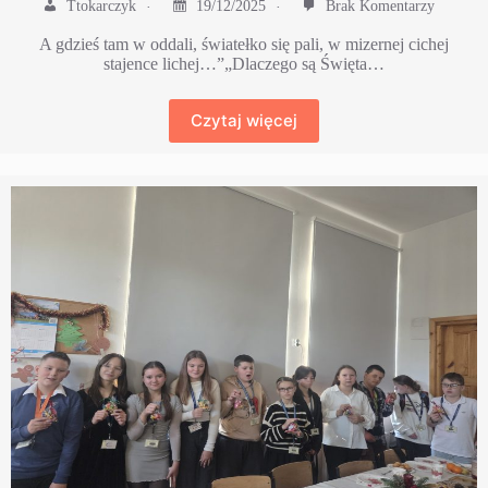
Ttokarczyk
19/12/2025
Brak Komentarzy
A gdzieś tam w oddali, światełko się pali, w mizernej cichej
stajence lichej…”„Dlaczego są Święta…
Czytaj więcej