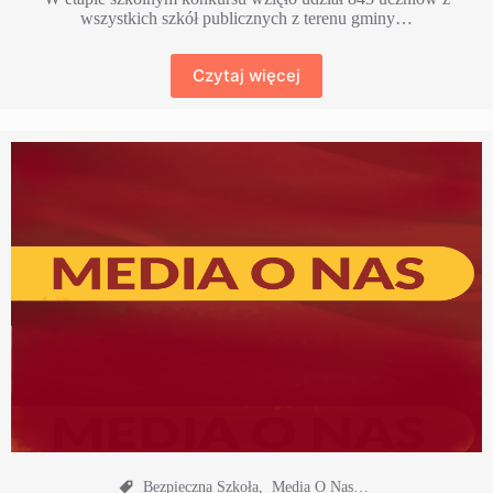
wszystkich szkół publicznych z terenu gminy…
Czytaj więcej
Bezpieczna Szkoła
,
Media O Nas…