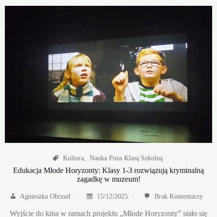
Kultura
,
Nauka Poza Klasą Szkolną
Edukacja Młode Horyzonty: Klasy 1-3 rozwiązują kryminalną
zagadkę w muzeum!
Agnieszka Obrzud
15/12/2025
Brak Komentarzy
​Wyjście do kina w ramach projektu „Młode Horyzonty” stało się