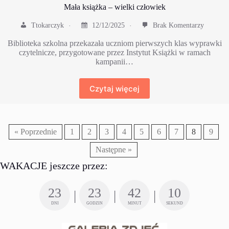
Mała książka – wielki człowiek
Ttokarczyk
12/12/2025
Brak Komentarzy
Biblioteka szkolna przekazała uczniom pierwszych klas wyprawki
czytelnicze, przygotowane przez Instytut Książki w ramach
kampanii…
Czytaj więcej
« Poprzednie
1
2
3
4
5
6
7
8
9
Następne »
WAKACJE jeszcze przez:
23
23
42
9
DNI
GODZIN
MINUT
SEKUND