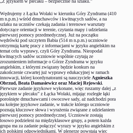
„Z językiem w plecaku – bezpiecznie na szlaku.”
Wędrujemy z Łącka Wolaki w kierunku Góry Zyndrama (410
m n.p.m.) wśród dmuchawców i kwitnących sadów, a na
szlaku na uczniów czekają zadania i terenowe warsztaty
dotyczące orientacji w terenie, czytania mapy i udzielania
pierwszej pomocy przedmedycznej. Już na początku
wędrówki pod szczytem Babia (514 m n.p.m.) uczniowie
otrzymują kartę pracy z informacjami w języku angielskim na
temat celu wyprawy, czyli Góry Zyndrama. Nieopodal
kwitnących sadów uczniowie wspólnie czytają ze
zrozumieniem informacje o Górze Zyndrama w języku
angielskim, z którymi związany będzie konkurs na
zakończenie czwartej już wyprawy edukacyjnej w ramach
innowacji, której koordynatorami są nauczyciele
Agnieszka
Obrzud, Beata Damasiewicz oraz Maciej Rejowski
.
Pierwsze zadanie językowe wykonane, więc ruszamy dalej „z
językiem w plecaku” z Łącka Wolaki, mijając rozległe łąki
porośnięte dmuchawcami i owocowe sady, aż nadchodzi pora
na kolejne językowe zadanie, w trakcie którego uczniowie
poznają kluczowe słowa i wyrażenia związane z udzielaniem
pierwszej pomocy przedmedycznej. Uczniowie zostają
losowo podzieleni na międzyklasowe grupy, a potem każda
grupa ma za zadanie połączyć wyrazy w języku angielskim z
ich polskimi odpowiednikami. W plenerze powstają więc