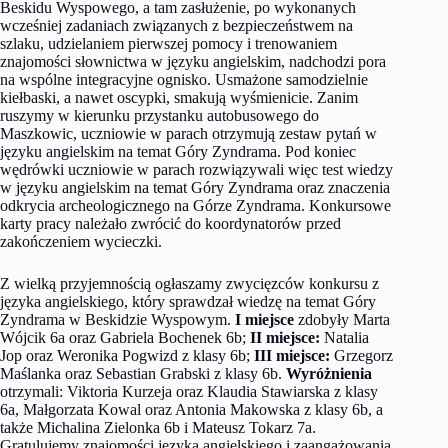
Beskidu Wyspowego, a tam zasłużenie, po wykonanych
wcześniej zadaniach związanych z bezpieczeństwem na
szlaku, udzielaniem pierwszej pomocy i trenowaniem
znajomości słownictwa w języku angielskim, nadchodzi pora
na wspólne integracyjne ognisko. Usmażone samodzielnie
kiełbaski, a nawet oscypki, smakują wyśmienicie. Zanim
ruszymy w kierunku przystanku autobusowego do
Maszkowic, uczniowie w parach otrzymują zestaw pytań w
języku angielskim na temat Góry Zyndrama. Pod koniec
wędrówki uczniowie w parach rozwiązywali więc test wiedzy
w języku angielskim na temat Góry Zyndrama oraz znaczenia
odkrycia archeologicznego na Górze Zyndrama. Konkursowe
karty pracy należało zwrócić do koordynatorów przed
zakończeniem wycieczki.
Z wielką przyjemnością ogłaszamy zwycięzców konkursu z
języka angielskiego, który sprawdzał wiedzę na temat Góry
Zyndrama w Beskidzie Wyspowym.
I miejsce
zdobyły Marta
Wójcik 6a oraz Gabriela Bochenek 6b;
II miejsce:
Natalia
Jop oraz Weronika Pogwizd z klasy 6b;
III miejsce:
Grzegorz
Maślanka oraz Sebastian Grabski z klasy 6b.
Wyróżnienia
otrzymali: Viktoria Kurzeja oraz Klaudia Stawiarska z klasy
6a, Małgorzata Kowal oraz Antonia Makowska z klasy 6b, a
także Michalina Zielonka 6b i Mateusz Tokarz 7a.
Gratulujemy znajomości języka angielskiego i zaangażowania