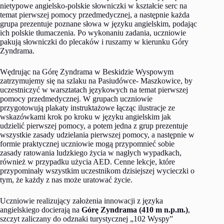
nietypowe angielsko-polskie słowniczki w kształcie serc na
temat pierwszej pomocy przedmedycznej, a następnie każda
grupa prezentuje poznane słowa w języku angielskim, podając
ich polskie tłumaczenia. Po wykonaniu zadania, uczniowie
pakują słowniczki do plecaków i ruszamy w kierunku Góry
Zyndrama.
Wędrując na Górę Zyndrama w Beskidzie Wyspowym
zatrzymujemy się na szlaku na Pasiudówce- Maszkowice, by
uczestniczyć w warsztatach językowych na temat pierwszej
pomocy przedmedycznej. W grupach uczniowie
przygotowują plakaty instruktażowe łącząc ilustracje ze
wskazówkami krok po kroku w języku angielskim jak
udzielić pierwszej pomocy, a potem jedna z grup prezentuje
wszystkie zasady udzielania pierwszej pomocy, a następnie w
formie praktycznej uczniowie mogą przypomnieć sobie
zasady ratowania ludzkiego życia w nagłych wypadkach,
również w przypadku użycia AED. Cenne lekcje, które
przypominały wszystkim uczestnikom dzisiejszej wycieczki o
tym, że każdy z nas może uratować życie.
Uczniowie realizujący założenia innowacji z języka
angielskiego docierają na
Górę Zyndrama (410 m n.p.m.)
,
szczyt zaliczany do odznaki turystycznej „102 Wyspy”