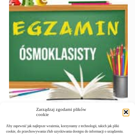
Zarządzaj zgodami plików
Język polski – 11.05.2026 r. OPOP-100-2605 –
cookie
Arkusz egzaminacyjny dla uczniów bez
niepełnosprawności i uczniów ze specyficznymi
Aby zapewnić jak najlepsze wrażenia, korzystamy z technologii, takich jak pliki
trudnościami w uczeniu się przykładowe
cookie, do przechowywania i/lub uzyskiwania dostępu do informacji o urządzeniu.
odpowiedzi (eska) Matematyka – 12.05.2026 r.