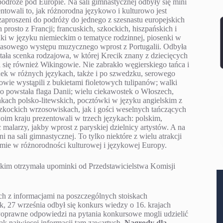
odróże pod Europie. Na sali gimnastycznej odbyły się mini
ntowali to, jak różnorodna językowo i kulturowo jest
aproszeni do podróży do jednego z szesnastu europejskich
osto z Francji; francuskich, szkockich, hiszpańskich i
nki w języku niemieckim o tematyce rodzinnej, piosenki w
lasowego występu muzycznego wprost z Portugalii. Odbyła
stała scenka rodzajowa, w której Krecik znany z dziecięcych
się również Wikingowie. Nie zabrakło węgierskiego tańca i
enek w różnych językach, także i po szwedzku, serowego
owie wystąpili z bukietami fioletowych tulipanów; walki
o powstała flaga Danii; wielu ciekawostek o Włoszech,
sunkach polsko-litewskich, pocztówki w języku angielskim z
zkockich wrzosowiskach, jak i gości weselnych tańczących
woim kraju prezentowali w trzech językach: polskim,
 malarzy, jakby wprost z paryskiej dzielnicy artystów. A na
 na sali gimnastycznej. To tylko niektóre z wielu atrakcji
emie w różnorodności kulturowej i językowej Europy.
skim otrzymała upominki od Przedstawicielstwa Komisji
ch z informacjami na poszczególnych stoiskach
, 27 września odbył się konkurs wiedzy o 16. krajach
oprawne odpowiedzi na pytania konkursowe mogli udzielić
jak najwięcej informacji tam zawartych.
Nagrody dla