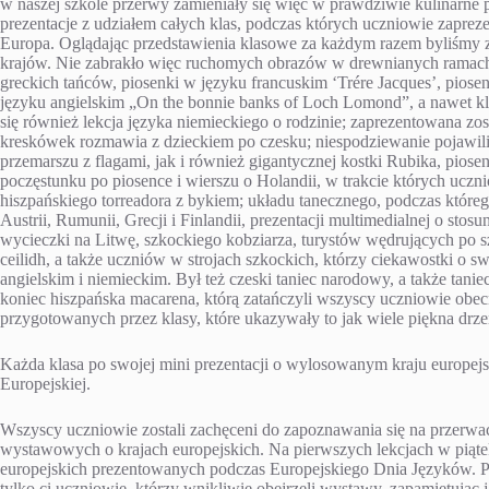
w naszej szkole przerwy zamieniały się więc w prawdziwie kulinarne p
prezentacje z udziałem całych klas, podczas których uczniowie zapreze
Europa. Oglądając przedstawienia klasowe za każdym razem byliśmy z
krajów. Nie zabrakło więc ruchomych obrazów w drewnianych ramach pr
greckich tańców, piosenki w języku francuskim ‘Trére Jacques’, piose
języku angielskim „On the bonnie banks of Loch Lomond”, a nawet k
się również lekcja języka niemieckiego o rodzinie; zaprezentowana zo
kreskówek rozmawia z dzieckiem po czesku; niespodziewanie pojawili 
przemarszu z flagami, jak i również gigantycznej kostki Rubika, pios
poczęstunku po piosence i wierszu o Holandii, w trakcie których uczni
hiszpańskiego torreadora z bykiem; układu tanecznego, podczas któreg
Austrii, Rumunii, Grecji i Finlandii, prezentacji multimedialnej o sto
wycieczki na Litwę, szkockiego kobziarza, turystów wędrujących po s
ceilidh, a także uczniów w strojach szkockich, którzy ciekawostki o s
angielskim i niemieckim. Był też czeski taniec narodowy, a także taniec
koniec hiszpańska macarena, którą zatańczyli wszyscy uczniowie obecni
przygotowanych przez klasy, które ukazywały to jak wiele piękna drz
Każda klasa po swojej mini prezentacji o wylosowanym kraju europej
Europejskiej.
Wszyscy uczniowie zostali zachęceni do zapoznawania się na przerwa
wystawowych o krajach europejskich. Na pierwszych lekcjach w piątek
europejskich prezentowanych podczas Europejskiego Dnia Języków. P
tylko ci uczniowie, którzy wnikliwie obejrzeli wystawy, zapamiętując 