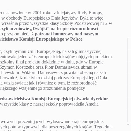
to ustanowione w 2001 roku z inicjatywy Rady Europy,
 się w obchody Europejskiego Dnia Języków. Była to więc
 2 września przez wszystkie klasy Szkoły Podstawowej nr 2 w
czyli uczniowie „Dwójki”
na tropie różnorodności
to przypomnieć, iż
patronat honorowy nad naszym
cielstwo Komisji Europejskiego w Polsce.
 czyli hymnu Unii Europejskiej, na sali gimnastycznej
zentowała jeden z 16 europejskich krajów objętych projektem.
 szkolny finał projektu dokładnie w dniu, gdy w Europie
Szymon Kostrzeba oraz Piotr Damasiewicz ubrani w
 litewskim- Wiktorii Damasiewicz powitali obecną na sali
 również, iż nie tylko dzisiaj podczas Europejskiego Dnia
a wizja świata; jak i również o tym, iż różnorodność
e większego wzajemnego zrozumienia pomiędzy
dstawicielstwa Komisji Europejskiej otwarła dyrektor
 wszystkie klasy z naszej szkoły poprowadziła Amelia
awowych prezentujących wylosowane kraje europejskie.
« 
nych potraw typowych dla poszczególnych krajów. Tego dnia