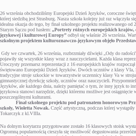
26 września obchodziliśmy Europejski Dzień Języków, coroczne świę
której siedzibą jest Strasburg. Nasza szkoła kolejny już raz włączyła
idealna okazja do tego, by finał szkolnego projektu realizowanego od
Starym Sączu pod hasłem:
„Portrety różnych europejskich krajów, 
językowej i kulturowej Europy”
odbył się właśnie 26 września. War
szkolnym projektem kulturoznawczo-językowym objęło Przedstawi
Gdy we czwartek, 26 września, rozbrzmiały dźwięki „Ody do radości”,
pojawiły się wszystkie klasy wraz z nauczycielami. Każda klasa repre
Uroczysty przemarsz reprezentacji z 16 europejskich krajów rozpoczął
świętowano Europejski Dzień Języków. Dwóch uczniów z klasy VIa, 
tradycyjne stroje szkockie w towarzystwie uczennicy klasy Va w stroju
gimnastycznej dyrekcję szkoły, uczniów oraz nauczycieli. Przypomnieli
Języków, ale każdego dnia, należy pamiętać o tym, że inny język to inn
językowa stanowi narzędzie, dzięki któremu możliwe jest osiągnięci
poszczególnymi kulturami.
Finał szkolnego projektu pod patronatem honorowym Prze
szkoły, Wioletta Nowak.
Część artystyczną, podczas której wystąpiły
Tokarczyk z kl.VIIIa.
Na dolnym korytarzu przygotowane zostało 16 klasowych stoisk wyst
Ogromną popularnością cieszyła się możliwość degustowania przeróż