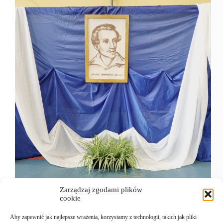
Zarządzaj zgodami plików
W minioną środę,11 czerwca, nasza szkoła
cookie
obchodziła wyjątkowy dzień poświęcony postaci
patrona Juliusza Słowackiego. Uroczystości
Aby zapewnić jak najlepsze wrażenia, korzystamy z technologii, takich jak pliki
rozpoczęła msza święta w kościele pw. Miłosierdzia