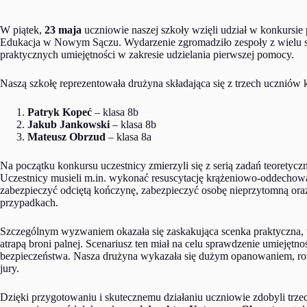
W piątek,
23 maja
uczniowie naszej szkoły wzięli udział w konkurs
Edukacja w Nowym Sączu. Wydarzenie zgromadziło zespoły z wielu sz
praktycznych umiejętności w zakresie udzielania pierwszej pomocy.
Naszą szkołę reprezentowała drużyna składająca się z trzech uczniów 
Patryk Kopeć
– klasa 8b
Jakub Jankowski
– klasa 8b
Mateusz Obrzud
– klasa 8a
Na początku konkursu uczestnicy zmierzyli się z serią zadań teoretycz
Uczestnicy musieli m.in. wykonać resuscytację krążeniowo-oddechową
zabezpieczyć odciętą kończynę, zabezpieczyć osobę nieprzytomną or
przypadkach.
Szczególnym wyzwaniem okazała się zaskakująca scenka praktyczna, w
atrapą broni palnej. Scenariusz ten miał na celu sprawdzenie umiejętn
bezpieczeństwa. Nasza drużyna wykazała się dużym opanowaniem, roz
jury.
Dzięki przygotowaniu i skutecznemu działaniu uczniowie zdobyli trzec