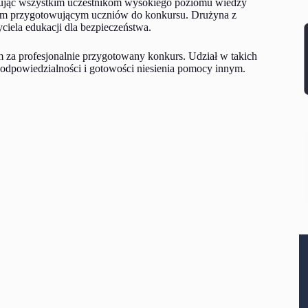
ulując wszystkim uczestnikom wysokiego poziomu wiedzy
lom przygotowującym uczniów do konkursu. Drużyna z
yciela edukacji dla bezpieczeństwa.
m za profesjonalnie przygotowany konkurs. Udział w takich
a odpowiedzialności i gotowości niesienia pomocy innym.