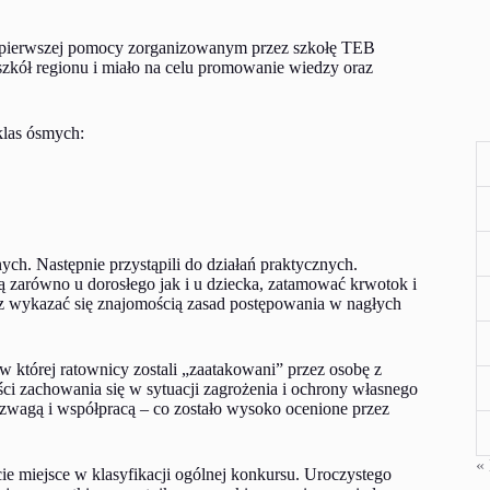
ie pierwszej pomocy zorganizowanym przez szkołę TEB
kół regionu i miało na celu promowanie wiedzy oraz
klas ósmych:
nych. Następnie przystąpili do działań praktycznych.
 zarówno u dorosłego jak i u dziecka, zatamować krwotok i
az wykazać się znajomością zasad postępowania w nagłych
 której ratownicy zostali „zaatakowani” przez osobę z
ości zachowania się w sytuacji zagrożenia i ochrony własnego
wagą i współpracą – co zostało wysoko ocenione przez
« 
ie miejsce w klasyfikacji ogólnej konkursu. Uroczystego