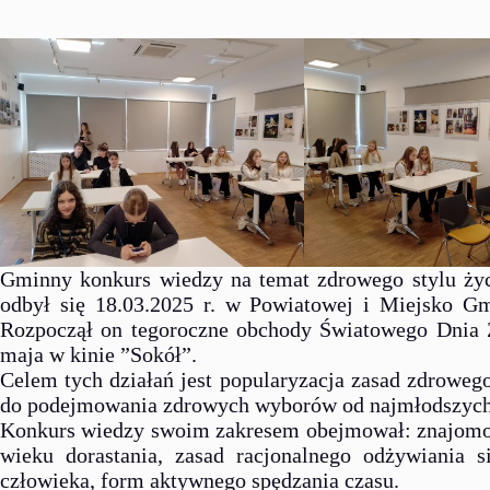
Gminny konkurs wiedzy na temat zdrowego stylu życi
odbył się 18.03.2025 r. w Powiatowej i Miejsko Gm
Rozpoczął on tegoroczne obchody Światowego Dnia Z
maja w kinie ”Sokół”.
Celem tych działań jest popularyzacja zasad zdrowego
do podejmowania zdrowych wyborów od najmłodszych 
Konkurs wiedzy swoim zakresem obejmował: znajomość
wieku dorastania, zasad racjonalnego odżywiania 
człowieka, form aktywnego spędzania czasu.