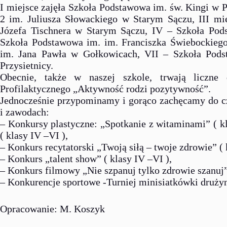
I miejsce zajęła Szkoła Podstawowa im. św. Kingi w 
2 im. Juliusza Słowackiego w Starym Sączu, III mi
Józefa Tischnera w Starym Sączu, IV – Szkoła Pod
Szkoła Podstawowa im. im. Franciszka Świebockieg
im. Jana Pawła w Gołkowicach, VII – Szkoła Pods
Przysietnicy.
Obecnie, także w naszej szkole, trwają liczne
Profilaktycznego „Aktywność rodzi pozytywność”.
Jednocześnie przypominamy i gorąco zachęcamy do c
i zawodach:
– Konkursy plastyczne: „Spotkanie z witaminami” ( kla
( klasy IV –VI ),
– Konkurs recytatorski „Twoją siłą – twoje zdrowie” ( k
– Konkurs „talent show” ( klasy IV –VI ),
– Konkurs filmowy „Nie szpanuj tylko zdrowie szanuj” 
– Konkurencje sportowe -Turniej minisiatkówki druży
Opracowanie: M. Koszyk