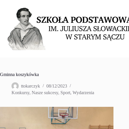
Przejdź
do
treści
Gminna koszykówka
ttokarczyk
08/12/2023
Konkursy
,
Nasze sukcesy
,
Sport
,
Wydarzenia