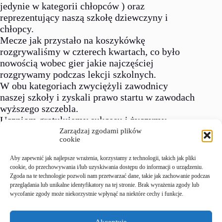
jedynie w kategorii chłopców ) oraz
reprezentujący naszą szkołę dziewczyny i
chłopcy.
Mecze jak przystało na koszykówkę
rozgrywaliśmy w czterech kwartach, co było
nowością wobec gier jakie najczęściej
rozgrywamy podczas lekcji szkolnych.
W obu kategoriach zwyciężyli zawodnicy
naszej szkoły i zyskali prawo startu w zawodach
wyższego szczebla.
Uczniom gratulujemy sukcesu i życzymy
pomyślności w dalszych rozgrywkach.
Zarządzaj zgodami plików
cookie
Opiekunami podczas zawodów byli Małgorzata
Aby zapewnić jak najlepsze wrażenia, korzystamy z technologii, takich jak pliki
Maśko – dziewcząt i Maciej Rejowski –
cookie, do przechowywania i/lub uzyskiwania dostępu do informacji o urządzeniu.
chłopców .
Zgoda na te technologie pozwoli nam przetwarzać dane, takie jak zachowanie podczas
przeglądania lub unikalne identyfikatory na tej stronie. Brak wyrażenia zgody lub
wycofanie zgody może niekorzystnie wpłynąć na niektóre cechy i funkcje.
Zapraszamy do galerii zdjęć
Akceptuję