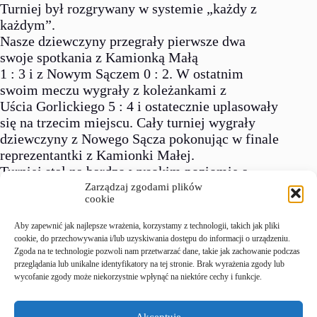
Turniej był rozgrywany w systemie „każdy z
każdym”.
Nasze dziewczyny przegrały pierwsze dwa
swoje spotkania z Kamionką Małą
1 : 3 i z Nowym Sączem 0 : 2. W ostatnim
swoim meczu wygrały z koleżankami z
Uścia Gorlickiego 5 : 4 i ostatecznie uplasowały
się na trzecim miejscu. Cały turniej wygrały
dziewczyny z Nowego Sącza pokonując w finale
reprezentantki z Kamionki Małej.
Turniej stał na bardzo wysokim poziomie a
naszym dziewczynom gratuluję dotarcia do tak
Zarządzaj zgodami plików
cookie
wysokiego szczebla rozgrywek.
Aby zapewnić jak najlepsze wrażenia, korzystamy z technologii, takich jak pliki
Ze sportowym pozdrowieniem Maciej
cookie, do przechowywania i/lub uzyskiwania dostępu do informacji o urządzeniu.
Rejowski.
Zgoda na te technologie pozwoli nam przetwarzać dane, takie jak zachowanie podczas
przeglądania lub unikalne identyfikatory na tej stronie. Brak wyrażenia zgody lub
wycofanie zgody może niekorzystnie wpłynąć na niektóre cechy i funkcje.
Zapraszamy do galerii zdjęć
Akceptuję